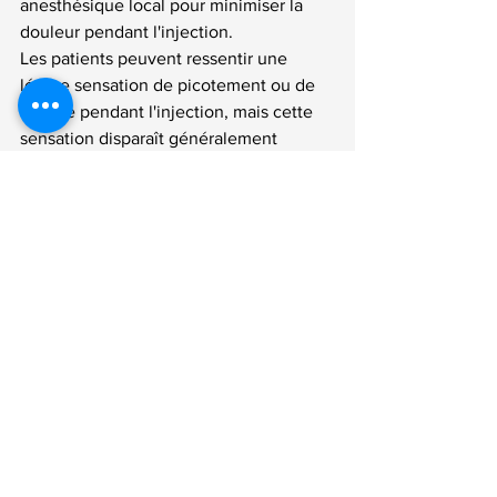
anesthésique local pour minimiser la 
douleur pendant l'injection. 
Les patients peuvent ressentir une 
légère sensation de picotement ou de 
brûlure pendant l'injection, mais cette 
sensation disparaît généralement 
rapidement après la fin de la procédure. 
Il est important de discuter de toute 
préoccupation liée à la douleur avec 
votre professionnel de la beauté avant 
la procédure pour savoir à quoi 
s'attendre et comment minimiser toute 
gêne potentielle.
En conclusion
En conclusion, la redéfinition des 
contours du visage avec l'acide 
hyaluronique est une option de plus en 