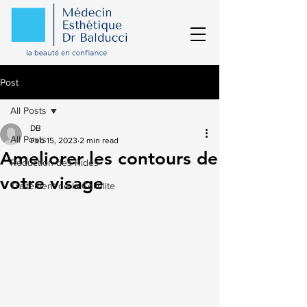
Post
All Posts
DB
All Posts
Feb 15, 2023
2 min read
Ameliorer les contours de
Réduction des Rides
votre visage
Traitement de la Cellulite