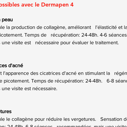
ossibles avec le Dermapen 4
a peau
la production de collagène, améliorant   l'élasticité et la
icotement. Temps de   récupération: 24-48h. 4-6 séances
ne visite est   nécessaire pour évaluer le traitement.
ices d'acné
l'apparence des cicatrices d'acné en stimulant la   régén
e picotement. Temps de récupération: 24-48h.   6-8 séan
ne visite est nécessaire.
tures
e le collagène pour réduire les vergetures.   Sensation d
n: 24-48h. 6-8 séances   recommandées, mais une visite 