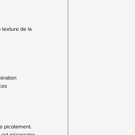
 texture de la 
 
ération 
ces 
e picotement. 
est nécessaire.