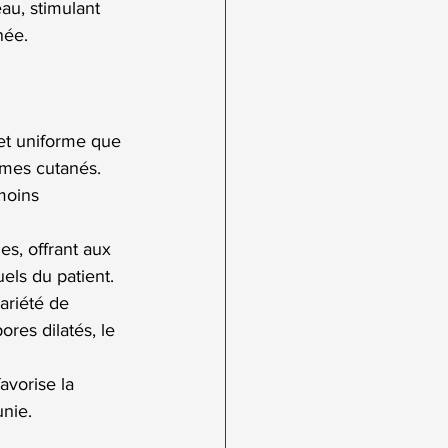
eau, stimulant 
née.
 et uniforme que 
ismes cutanés.
moins 
es, offrant aux 
uels du patient.
ariété de 
ores dilatés, le  
avorise la 
unie.