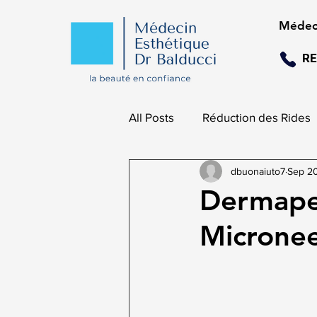
Médeci
RE
All Posts
Réduction des Rides
dbuonaiuto7
Sep 2
Dermapen
Micronee