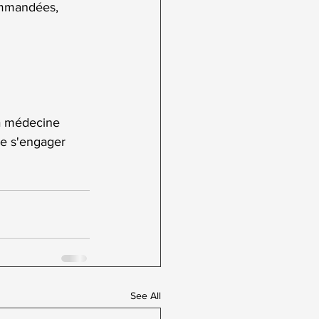
ommandées, 
a médecine 
de s'engager 
See All