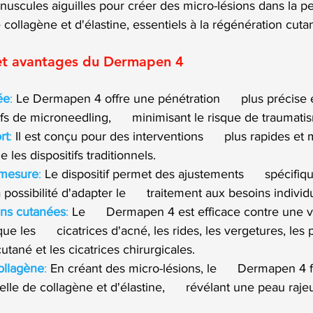
minuscules aiguilles pour créer des micro-lésions dans la p
e collagène et d'élastine, essentiels à la régénération cuta
 et avantages du Dermapen 4
ée
:
 Le Dermapen 4 offre une pénétration      plus précise
ifs de microneedling,      minimisant le risque de traumat
rt
:
 Il est conçu pour des interventions      plus rapides et 
les dispositifs traditionnels.
 mesure
:
 Le dispositif permet des ajustements      spécifiqu
 possibilité d'adapter le      traitement aux besoins individ
ons cutanées
:
 Le      Dermapen 4 est efficace contre une v
e les      cicatrices d'acné, les rides, les vergetures, les p
utané et les cicatrices chirurgicales.
ollagène
:
 En créant des micro-lésions, le      Dermapen 4 f
lle de collagène et d'élastine,      révélant une peau raje